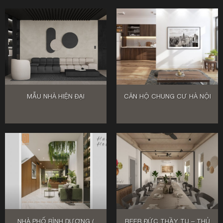
MẪU NHÀ HIỆN ĐẠI
CĂN HỘ CHUNG CƯ HÀ NỘI
NHÀ PHỐ BÌNH DƯƠNG (
BEER ĐỨC THẦY TU – THỦ