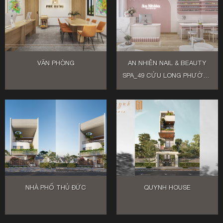
VĂN PHÒNG
AN NHIÊN NAIL & BEAUTY
SPA_49 CỬU LONG PHƯỜNG
2 QUẬN TÂN BÌNH
NHÀ PHỐ THỦ ĐỨC
QUYNH HOUSE