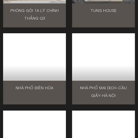
PHÒNG GỘI 1A LÝ CHÍNH
TUNG HOUSE
THẮNG Q3
NHÀ PHỐ BIÊN HÒA
NHÀ PHỐ MAI DỊCH-CẦU
GIẤY-HÀ NỘI