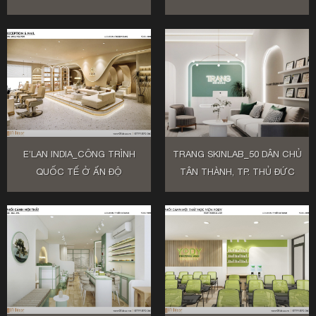
E’LAN INDIA_CÔNG TRÌNH
TRANG SKINLAB_50 DÂN CHỦ
QUỐC TẾ Ở ẤN ĐỘ
TÂN THÀNH, TP. THỦ ĐỨC