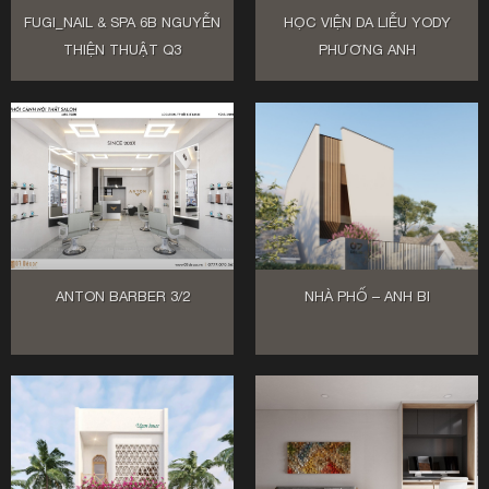
FUGI_NAIL & SPA 6B NGUYỄN
HỌC VIỆN DA LIỄU YODY
THIỆN THUẬT Q3
PHƯƠNG ANH
ANTON BARBER 3/2
NHÀ PHỐ – ANH BI