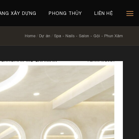
ANG XÂY DỰNG
PHONG THỦY
LIÊN HỆ
Home
/
Dự án
/
Spa - Nails - Salon - Gội - Phun Xăm