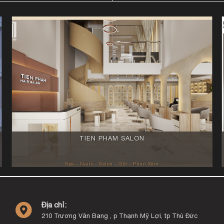
TIEN PHAM SALON
Spa - Nails - Salon - Gội - Phun Xăm
Địa chỉ:
210 Trương Văn Bang , p Thạnh Mỹ Lợi, tp Thủ Đức