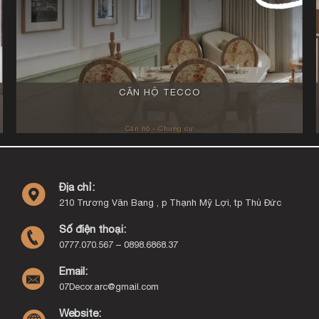
CĂN HỘ TECCO
Căn hộ - Chung cư
Địa chỉ:
210 Trương Văn Bang , p Thạnh Mỹ Lợi, tp Thủ Đức
Số điện thoại:
0777.070.567 – 0898.6868.37
Email:
07Decor.arc@gmail.com
Website: