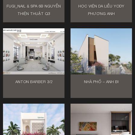
FUGI_NAIL & SPA 6B NGUYỄN
HỌC VIỆN DA LIỄU YODY
THIỆN THUẬT Q3
PHƯƠNG ANH
ANTON BARBER 3/2
NHÀ PHỐ – ANH BI