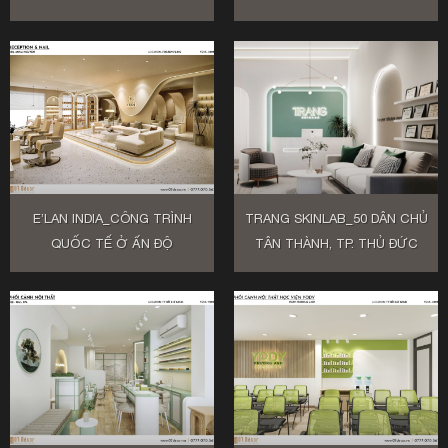
E’LAN INDIA_CÔNG TRÌNH
TRANG SKINLAB_50 DÂN CHỦ
QUỐC TẾ Ở ẤN ĐỘ
TÂN THÀNH, TP. THỦ ĐỨC