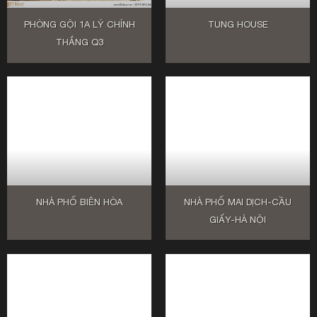
PHÒNG GỘI 1A LÝ CHÍNH
TUNG HOUSE
THẮNG Q3
NHÀ PHỐ BIÊN HÒA
NHÀ PHỐ MAI DỊCH-CẦU
GIẤY-HÀ NỘI