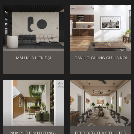
MẪU NHÀ HIỆN ĐẠI
CĂN HỘ CHUNG CƯ HÀ NỘI
NHÀ PHỐ BÌNH DƯƠNG (
BEER ĐỨC THẦY TU – THỦ