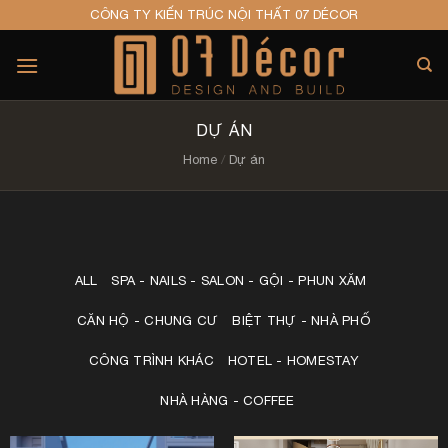
Skip
CÔNG TY KIẾN TRÚC NỘI THẤT 07 DÉCOR
to
content
DỰ ÁN
Home
/
Dự án
ALL
SPA - NAILS - SALON - GỘI - PHUN XĂM
CĂN HỘ - CHUNG CƯ
BIỆT THỰ - NHÀ PHỐ
CÔNG TRÌNH KHÁC
HOTEL - HOMESTAY
NHÀ HÀNG - COFFEE