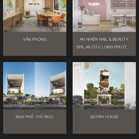
VĂN PHÒNG
AN NHIÊN NAIL & BEAUTY
SPA_49 CỬU LONG PHƯỜNG
2 QUẬN TÂN BÌNH
NHÀ PHỐ THỦ ĐỨC
QUYNH HOUSE