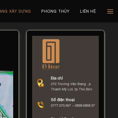
ANG XÂY DỰNG
PHONG THỦY
LIÊN HỆ
Địa chỉ
210 Trương Văn Bang , p
Thạnh Mỹ Lợi, tp Thủ Đức
Số điện thoại
0777.070.567 – 0898.6868.37