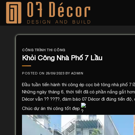
Skip
to
content
CÔNG TRÌNH THI CÔNG
Khỏi Công Nhà Phố 7 Lầu
POSTED ON
26/06/2023
BY
ADMIN
Đầu tuần tiến hành thi công ép cọc bê tông nhà phố 7 l
Những ngày tháng 6, thời tiết đã có phần nắng gắt hơn
Décor vẫn ??̉ ???̣̂?, đảm bảo 07 Décor đi đúng tiến độ,
Chúc dự án thi công tốt đẹp
Trình
chơi
Video