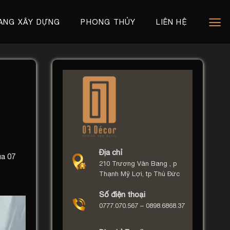
ANG XÂY DỰNG
PHONG THỦY
LIÊN HỆ
Địa chỉ
ủa 07
210 Trương Văn Bang , p
Thạnh Mỹ Lợi, tp Thủ Đức
Số điện thoại
0777.070.567 – 0898.6868.37