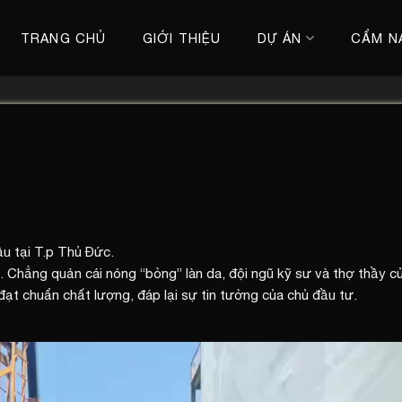
TRANG CHỦ
GIỚI THIỆU
DỰ ÁN
CẨM N
ầu tại T.p Thủ Đức.
. Chẳng quản cái nóng “bỏng” làn da, đội ngũ kỹ sư và thợ thầy c
 đạt chuẩn chất lượng, đáp lại sự tin tưởng của chủ đầu tư.