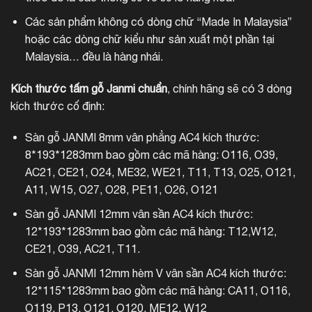
Các sản phẩm không có dòng chữ “Made In Malaysia”
hoặc các dòng chữ kiểu như sản xuất một phần tại
Malaysia… đều là hàng nhái.
Kích thước tấm gỗ Janmi chuẩn
, chính hãng sẽ có 3 dòng
kích thước cố định:
Sàn gỗ JANMI 8mm vân phẳng AC4 kích thước:
8*193*1283mm bao gồm các mã hàng: O116, O39,
AC21, CE21, O24, ME32, WE21, T11, T13, O25, O121,
A11, W15, O27, O28, PE11, O26, O121
Sàn gỗ JANMI 12mm vân sần AC4 kích thước:
12*193*1283mm bao gồm các mã hàng: T12,W12,
CE21, O39, AC21, T11.
Sàn gỗ JANMI 12mm hèm V vân sần AC4 kích thước:
12*115*1283mm bao gồm các mã hàng: CA11, O116,
O119, P13, O121, O120, ME12, W12