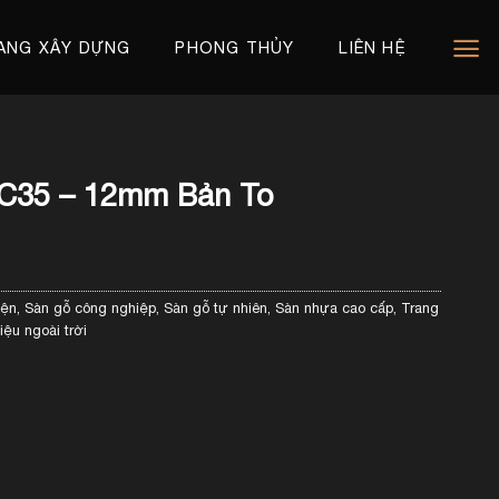
ANG XÂY DỰNG
PHONG THỦY
LIÊN HỆ
C35 – 12mm Bản To
iện
,
Sàn gỗ công nghiệp
,
Sàn gỗ tự nhiên
,
Sàn nhựa cao cấp
,
Trang
liệu ngoài trời