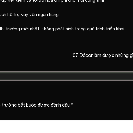
iúp tiết kiệm và tối ưu hoá chi phí cho mọi công trình
ách hỗ trợ vay vốn ngân hàng
thị trường mới nhất, không phát sinh trong quá trình triển khai.
07 Décor làm được những g
 trường bắt buộc được đánh dấu
*