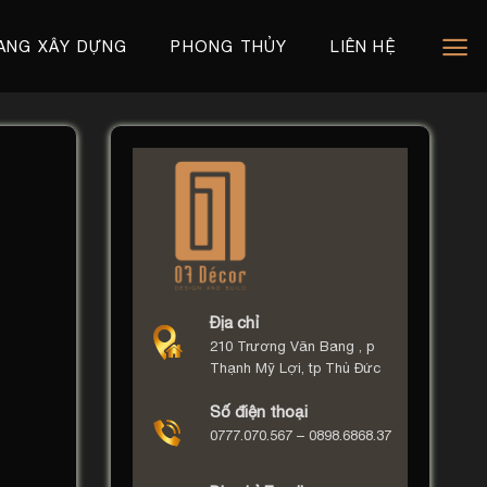
ANG XÂY DỰNG
PHONG THỦY
LIÊN HỆ
Địa chỉ
210 Trương Văn Bang , p
Thạnh Mỹ Lợi, tp Thủ Đức
Số điện thoại
0777.070.567 – 0898.6868.37