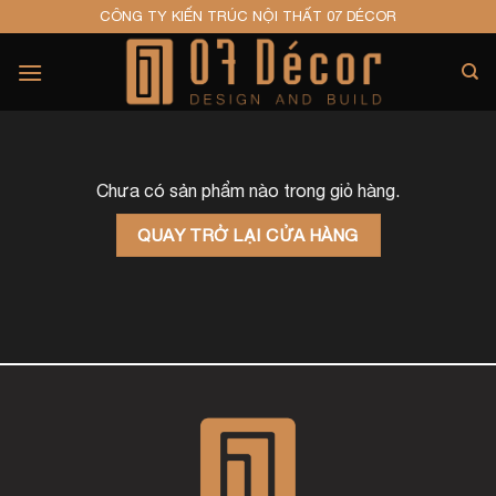
Skip
CÔNG TY KIẾN TRÚC NỘI THẤT 07 DÉCOR
to
content
Chưa có sản phẩm nào trong giỏ hàng.
QUAY TRỞ LẠI CỬA HÀNG